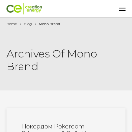
Home
Blog
Mono Brand
Archives Of Mono
Brand
Покердом Pokerdom ️