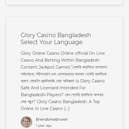
Glory Casino Bangladesh
Select Your Language
Glory Online Casino Online ️official On Line
Casino And Betting Within Bangladesh
Content Jackpot Games “গ্লোরি ক্যাসিনো বাংলাদেশ:
পর্যালোচনা, পরিসংখ্যান এবং খেলোয়াড়দের মতামত গ্লোরি ক্যাসিনো
অ্যাপ: মোবাইল প্ল্যাটফর্মের সেরা অভিজ্ঞতা Is Glory Casino
Safe And Licensed Intended For
Bangladeshi Players? কেন গ্লোরি ক্যাসিনো আপনার
সেরা পছন্দ? Glory Casino Bangladesh: A Top
Online In Line Casino […]
Brendonwbrown
1 year ago