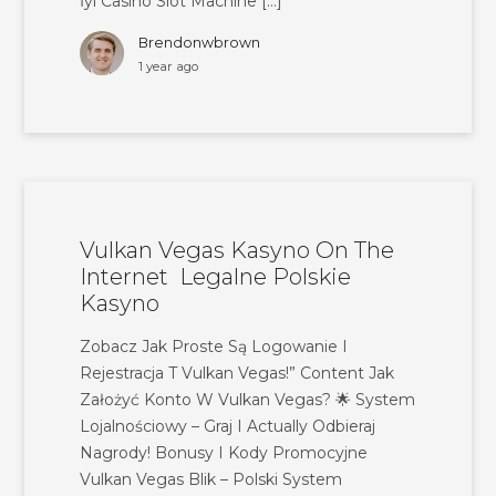
İyi Casino Slot Machine […]
Brendonwbrown
1 year ago
Vulkan Vegas Kasyno On The
Internet ️ Legalne Polskie
Kasyno
Zobacz Jak Proste Są Logowanie I
Rejestracja T Vulkan Vegas!” Content Jak
Założyć Konto W Vulkan Vegas? 🌟 System
Lojalnościowy – Graj I Actually Odbieraj
Nagrody! Bonusy I Kody Promocyjne
Vulkan Vegas Blik – Polski System