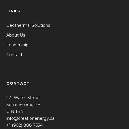
LINKS
Geothermal Solutions
About Us
Leadership
Contact
CONTACT
221 Water Street
Summerside, PE
C1N 1B4
info@creationenergy.ca
+1 (902) 888 7534