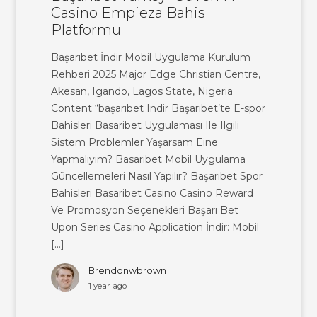
Casino Empieza Bahis
Platformu
Başarıbet İndir Mobil Uygulama Kurulum
Rehberi 2025 Major Edge Christian Centre,
Akesan, Igando, Lagos State, Nigeria
Content “başarıbet Indir Başarıbet’te E-spor
Bahisleri Basaribet Uygulaması Ile Ilgili
Sistem Problemler Yaşarsam Eine
Yapmalıyım? Basaribet Mobil Uygulama
Güncellemeleri Nasıl Yapılır? Başarıbet Spor
Bahisleri Basaribet Casino Casino Reward
Ve Promosyon Seçenekleri Başarı Bet
Upon Series Casino Application İndir: Mobil
[…]
Brendonwbrown
1 year ago