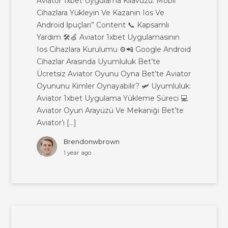
Aviator 1xbet Uygulama Kılavuzu: Mobil
Cihazlara Yükleyin Ve Kazanın Ios Ve
Android İpuçları” Content 📞 Kapsamlı
Yardım 🛠🍏 Aviator 1xbet Uygulamasının
Ios Cihazlara Kurulumu ⚙️📲 Google Android
Cihazlar Arasında Uyumluluk Bet’te
Ücretsiz Aviator Oyunu Oyna Bet’te Aviator
Oyununu Kimler Oynayabilir? 🛩 Uyumluluk:
Aviator 1xbet Uygulama Yükleme Süreci 💻
Aviator Oyun Arayüzü Ve Mekaniği Bet’te
Aviator’ı […]
Brendonwbrown
1 year ago