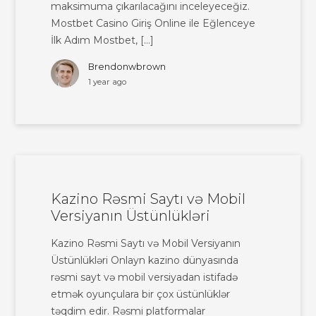
maksimuma çıkarılacağını inceleyeceğiz.
Mostbet Casino Giriş Online ile Eğlenceye
İlk Adım Mostbet, […]
Brendonwbrown
1 year ago
Kazino Rəsmi Saytı və Mobil
Versiyanın Üstünlükləri
Kazino Rəsmi Saytı və Mobil Versiyanın
Üstünlükləri Onlayn kazino dünyasında
rəsmi sayt və mobil versiyadan istifadə
etmək oyunçulara bir çox üstünlüklər
təqdim edir. Rəsmi platformalar