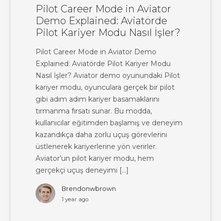
Pilot Career Mode in Aviator
Demo Explained: Aviatörde
Pilot Kariyer Modu Nasıl İşler?
Pilot Career Mode in Aviator Demo
Explained: Aviatörde Pilot Kariyer Modu
Nasıl İşler? Aviator demo oyunundaki Pilot
kariyer modu, oyunculara gerçek bir pilot
gibi adım adım kariyer basamaklarını
tırmanma fırsatı sunar. Bu modda,
kullanıcılar eğitimden başlamış ve deneyim
kazandıkça daha zorlu uçuş görevlerini
üstlenerek kariyerlerine yön verirler.
Aviator’un pilot kariyer modu, hem
gerçekçi uçuş deneyimi […]
Brendonwbrown
1 year ago