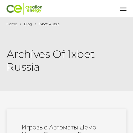
Home
Blog
1xbet Russia
Archives Of 1xbet
Russia
Игровые Автоматы Демо