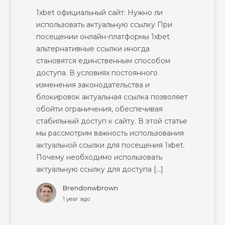
1xbet официальный сайт: Нужно ли
использовать актуальную ссылку При
посещении онлайн-платформы 1xbet
альтернативные ссылки иногда
становятся единственным способом
доступа. В условиях постоянного
изменения законодательства и
блокировок актуальная ссылка позволяет
обойти ограничения, обеспечивая
стабильный доступ к сайту. В этой статье
мы рассмотрим важность использования
актуальной ссылки для посещения 1xbet.
Почему необходимо использовать
актуальную ссылку для доступа […]
Brendonwbrown
1 year ago