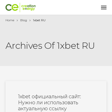
Home
Blog
1xbet RU
Archives Of 1xbet RU
1xbet официальный сайт:
Нужно ли использовать
актуальную ссылку